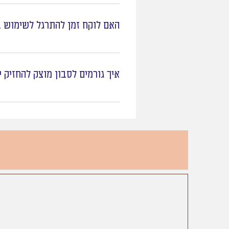
סבון לוקח כ-4 שבועות להיות מוכן, ישנם סבונים (כמו סבון 100% שמן זית) שתהליך ההבשלה שלהם לוקח עד חצי שנה!
האם לוקח זמן להתרגל לשימוש ב
במעבר לסבונים מוצקים וטבעיים י
בתהליך הייצור אנו משתמשים במרכי
איך גורמים לסבון מוצק להחזיק י
כמה ימים עד שתתאהבו מהשפעתו החי
ולפעמים הוא מגיע עם תקופת הסתגל
שמדמים תחושת רכות. סבון טבעי מנ
שמרו את הסבון במקום יבש, על סבונ
זמן.
וחוזר לאיזון השמנים הטבעי שלו.ז
בכוחות עצמו. תנו לו זמן, והתחושה