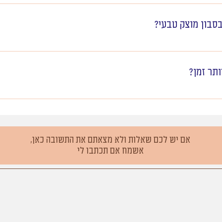
סבון מוצק טבעי?
ש צורך בתקופת הסתגלות קצרה. בשונה מסבונים מסחריים המדמים 
בים טבעיים בלבד המזינים את העור שלכם בכל טוב. אבל כן, טיפו
ותר זמן?
ובית של הסבון הטבעי.מעבר מסבונים ומוצרים תעשייתיים לסבון ט
ות קצרה. מוצרים תעשייתיים רבים מותירים על העור שכבה של סילי
קה בעדינות בלי אותה שכבה, ולכן בתחילת הדרך ייתכן שהעור ירג
ייה עם ניקוז טוב. תנו לו להתייבש בין שימושים ואל תשאירו אותו 
הו שלב חולף ונורמלי, שנמשך בדרך כלל כשבועיים עד חודש, וסימן
 תלך ותשתפר.
אם יש לכם שאלות ולא מצאתם את התשובה כאן,
אשמח אם תכתבו לי