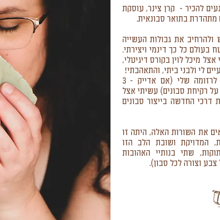
עים להכיר - קרן צינר, עוסקת
ם מתהדרת בתואר סבונאית.
ולהרחיב את גבולות העשייה
 בעולם כל כך דינמי ויצירתי.
צל מיכל לוין בקורס דיגיטלי,
יים לי ולבני ביתי, והתאהבתי!
את אוסף הסדנאות הנוסף שהוספתי לרזומה שלי (אם אדייק - 3
ל רקיחת סבונים) עשיתי אצל
 דרכי החדשה בייצור סבונים
ים את השורות האלה, היתה זו
, המדויקת ושובת הלב הזו
קות, שתי בנותיי האהובות
צבע וצורה לכל סבון).