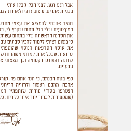
אבל רגע רגע, לפני הכל, קבלו אותי - נ
בבניית אתרים, עיצוב גרפי ולאחרונה ג
תמיד אהבתי להמציא את עצמי מחדש 
המקצועית שלי בכל תחום שקרץ לי, בטח
את הסדנה הראשונה שלי בתחום עשיתי א
כי פשוט רציתי ללמוד להכין סבונים טבע
סדנאות שבכל אחת למדתי משהו חדש ע
שרונה רפפורט הקסומה וכך מצאתי את
טבעיים.
כפי בטח הבנתם, כי הנה אתם פה, קורא
אהבה ממבט ראשון ולחוויה הריחנית
הצטרפו בסודי סודות שותפתיי המתו
(שמקפידות לבחור יחד איתי כל ריח, כל 