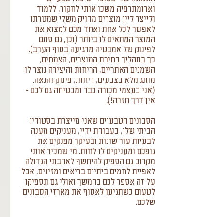
וארומתרפיה משכו אותי לחקור, ללמוד
ולייצר ליין מוצרים מדויק משלי שמטרתו
לאפשר לכל אחת ואחד מכם למצוא את
המוצר המתאים לו ביותר (וכן, גם סתם
לפינוק של אמבטיה מרגיעה בסוף הערב).
כך בתהליך בחירת המוצרים, הצמחים,
השמנים האתריים, הריחות והיצירה נוצר לו
מותג מלא בצבעים, ריחות, פינוק והנאה.
(אני בעצמי מכורה כבר ומבטיחה גם לכם -
אין דרך חזרה!).
הסבונים הטבעיים שאני מייצרת בסטודיו
הביתי שלי, בעבודת ידיי, מעניקים מענה
לבעיות עור שונות ובעיקר מפנקים את
גופכם ומעניקים לו לחות. מי שמכיר אותי
מקרוב גם הספיק להיחשף לאהבתי הגדולה
לאפיית לחמים ביתיים בריאים ומזינים, אבל
על זה אספר לכם בהמשך ואולי גם תספיקו
לטעום כשתגיעו לאסוף את מארזי הסבונים
שלכם.