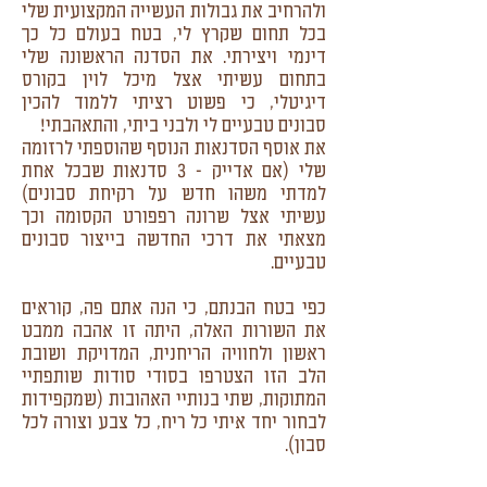
ולהרחיב את גבולות העשייה המקצועית שלי
בכל תחום שקרץ לי, בטח בעולם כל כך
דינמי ויצירתי. את הסדנה הראשונה שלי
בתחום עשיתי אצל מיכל לוין בקורס
דיגיטלי, כי פשוט רציתי ללמוד להכין
סבונים טבעיים לי ולבני ביתי, והתאהבתי!
את אוסף הסדנאות הנוסף שהוספתי לרזומה
שלי (אם אדייק - 3 סדנאות שבכל אחת
למדתי משהו חדש על רקיחת סבונים)
עשיתי אצל שרונה רפפורט הקסומה וכך
מצאתי את דרכי החדשה בייצור סבונים
טבעיים.
כפי בטח הבנתם, כי הנה אתם פה, קוראים
את השורות האלה, היתה זו אהבה ממבט
ראשון ולחוויה הריחנית, המדויקת ושובת
הלב הזו הצטרפו בסודי סודות שותפתיי
המתוקות, שתי בנותיי האהובות (שמקפידות
לבחור יחד איתי כל ריח, כל צבע וצורה לכל
סבון).